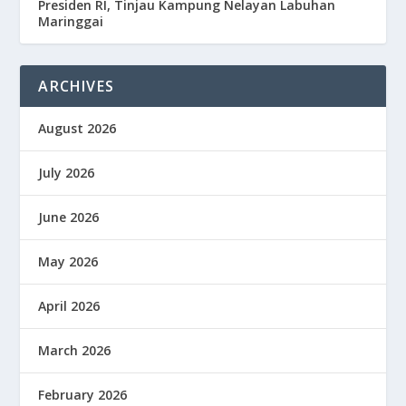
Presiden RI, Tinjau Kampung Nelayan Labuhan
Maringgai
ARCHIVES
August 2026
July 2026
June 2026
May 2026
April 2026
March 2026
February 2026