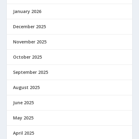
January 2026
December 2025
November 2025
October 2025
September 2025
August 2025
June 2025
May 2025
April 2025