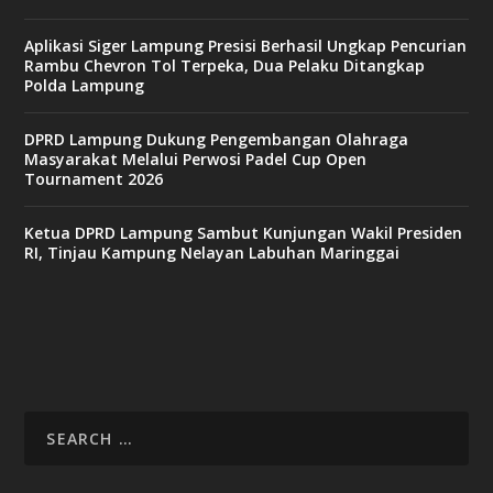
Aplikasi Siger Lampung Presisi Berhasil Ungkap Pencurian
Rambu Chevron Tol Terpeka, Dua Pelaku Ditangkap
Polda Lampung
DPRD Lampung Dukung Pengembangan Olahraga
Masyarakat Melalui Perwosi Padel Cup Open
Tournament 2026
Ketua DPRD Lampung Sambut Kunjungan Wakil Presiden
RI, Tinjau Kampung Nelayan Labuhan Maringgai