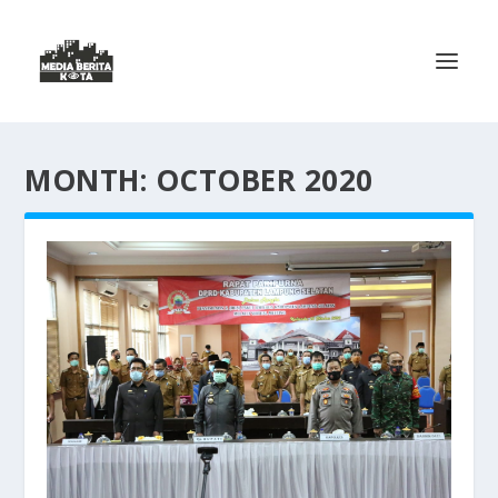
MONTH:
OCTOBER 2020