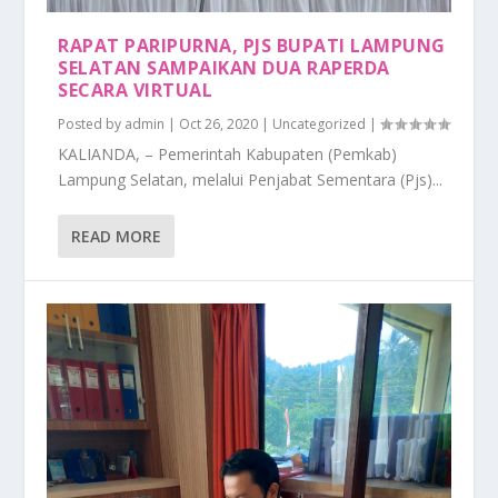
RAPAT PARIPURNA, PJS BUPATI LAMPUNG
SELATAN SAMPAIKAN DUA RAPERDA
SECARA VIRTUAL
Posted by
admin
|
Oct 26, 2020
|
Uncategorized
|
KALIANDA, – Pemerintah Kabupaten (Pemkab)
Lampung Selatan, melalui Penjabat Sementara (Pjs)...
READ MORE