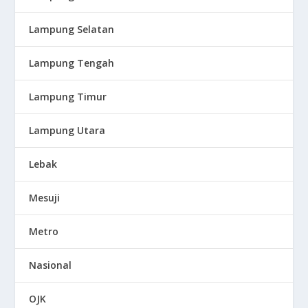
Lampung Selatan
Lampung Tengah
Lampung Timur
Lampung Utara
Lebak
Mesuji
Metro
Nasional
OJK