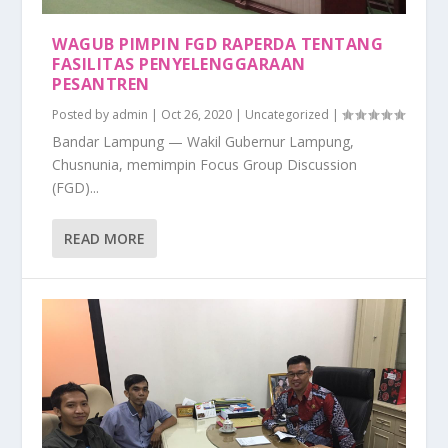
WAGUB PIMPIN FGD RAPERDA TENTANG
FASILITAS PENYELENGGARAAN
PESANTREN
Posted by
admin
|
Oct 26, 2020
|
Uncategorized
|
Bandar Lampung — Wakil Gubernur Lampung,
Chusnunia, memimpin Focus Group Discussion
(FGD)...
READ MORE