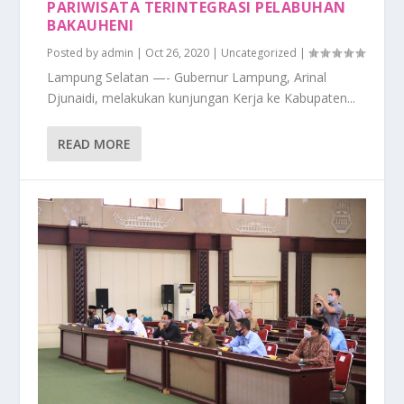
PARIWISATA TERINTEGRASI PELABUHAN
BAKAUHENI
Posted by
admin
|
Oct 26, 2020
|
Uncategorized
|
Lampung Selatan —- Gubernur Lampung, Arinal
Djunaidi, melakukan kunjungan Kerja ke Kabupaten...
READ MORE