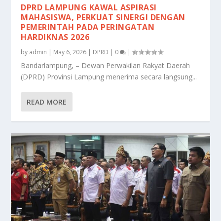
DPRD LAMPUNG KAWAL ASPIRASI
MAHASISWA, PERKUAT SINERGI DENGAN
PEMERINTAH PADA PERINGATAN
HARDIKNAS 2026
by
admin
|
May 6, 2026
|
DPRD
|
0
|
Bandarlampung, – Dewan Perwakilan Rakyat Daerah
(DPRD) Provinsi Lampung menerima secara langsung...
READ MORE