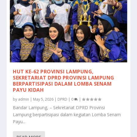
HUT KE-62 PROVINSI LAMPUNG,
SEKRETARIAT DPRD PROVINSI LAMPUNG
BERPARTISIPASI DALAM LOMBA SENAM
PAYU KIDAH
by
admin
|
May 5, 2026
|
DPRD
|
0
|
Bandar Lampung, – Sekretariat DPRD Provinsi
Lampung berpartisipasi dalam kegiatan Lomba Senam
Payu...