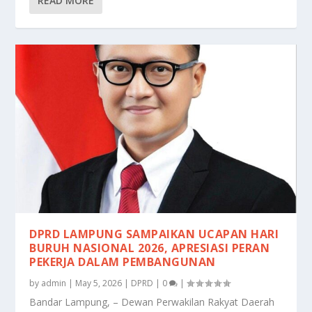
READ MORE
DPRD LAMPUNG SAMPAIKAN UCAPAN HARI
BURUH NASIONAL 2026, APRESIASI PERAN
PEKERJA DALAM PEMBANGUNAN
by
admin
|
May 5, 2026
|
DPRD
|
0
|
Bandar Lampung, – Dewan Perwakilan Rakyat Daerah