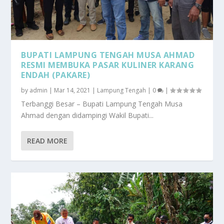
BUPATI LAMPUNG TENGAH MUSA AHMAD
RESMI MEMBUKA PASAR KULINER KARANG
ENDAH (PAKARE)
by
admin
|
Mar 14, 2021
|
Lampung Tengah
|
0
|
Terbanggi Besar – Bupati Lampung Tengah Musa
Ahmad dengan didampingi Wakil Bupati...
READ MORE