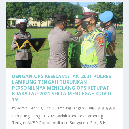
DENGAN OPS KESELAMATAN 2021 POLRES
LAMPUNG TENGAH TURUNKAN
PERSONILNYA MENJELANG OPS KETUPAT
KRAKATAU 2021 SERTA MENCEGAH COVID
19
by
admin
|
Apr 13, 2021
|
Lampung Tengah
|
0
|
Lampung Tengah, – Mewakili Kapolres Lampung
Tengah AKBP Popon Ardianto Sunggoro, S.Ik., S.H,...