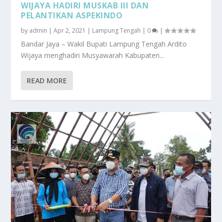
WIJAYA HADIRI MUSKAB III DAN
PELANTIKAN ASPEKINDO
by
admin
|
Apr 2, 2021
|
Lampung Tengah
|
0
|
Bandar Jaya – Wakil Bupati Lampung Tengah Ardito
Wijaya menghadiri Musyawarah Kabupaten...
READ MORE