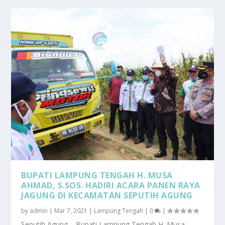
BUPATI LAMPUNG TENGAH H. MUSA
AHMAD, S.SOS. HADIRI ACARA PANEN RAYA
JAGUNG DI KECAMATAN SEPUTIH AGUNG
by
admin
|
Mar 7, 2021
|
Lampung Tengah
|
0
|
Seputih Agung – Bupati Lampung Tengah H. Musa