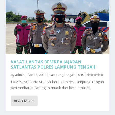
KASAT LANTAS BESERTA JAJARAN
SATLANTAS POLRES LAMPUNG TENGAH
by
admin
|
Apr 18, 2021
|
Lampung Tengah
|
0
|
LAMPUNGTENGAH, -Satlantas Polres Lampung Tengah
beri himbauan larangan mudik dan keselamatan...
READ MORE