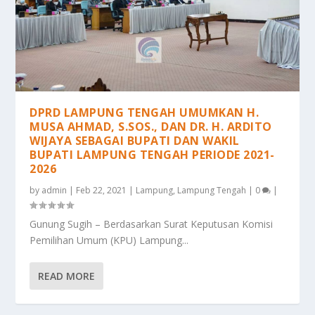
DPRD LAMPUNG TENGAH UMUMKAN H.
MUSA AHMAD, S.SOS., DAN DR. H. ARDITO
WIJAYA SEBAGAI BUPATI DAN WAKIL
BUPATI LAMPUNG TENGAH PERIODE 2021-
2026
by
admin
|
Feb 22, 2021
|
Lampung
,
Lampung Tengah
|
0
|
Gunung Sugih – Berdasarkan Surat Keputusan Komisi
Pemilihan Umum (KPU) Lampung...
READ MORE