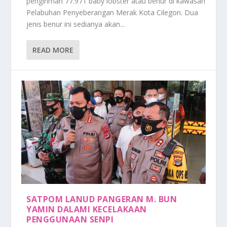
pengiriman 77.971 baby lobster atau benur di kawasan
Pelabuhan Penyeberangan Merak Kota Cilegon. Dua
jenis benur ini sedianya akan...
READ MORE
SATPOM LANUD PANGERAN M. BUN
YAMIN DALAMI KECELAKAAN
PENGGUNAAN SENPI