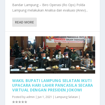
Bandar Lampung – Biro Operasi (Ro Ops) Polda
Lampung melakukan Analisa dan evaluasi (Anev)...
READ MORE
WAKIL BUPATI LAMPUNG SELATAN IKUTI
UPACARA HARI LAHIR PANCASILA SECARA
VIRTUAL DENGAN PRESIDEN JOKOWI
Posted by
admin
|
Jun 1, 2021
|
Lampung Selatan
|