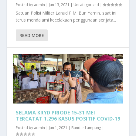
Posted by
admin
|
Jun 13, 2021
|
Uncategorized
|
Satuan Polisi Militer Lanud P.M. Bun Yamin, saat ini
terus mendalami kecelakaan penggunaan senjata...
READ MORE
SELAMA KRYD PRIODE 15-31 MEI
TERCATAT 1.296 KASUS POSITIF COVID-19
Posted by
admin
|
Jun 1, 2021
|
Bandar Lampung
|