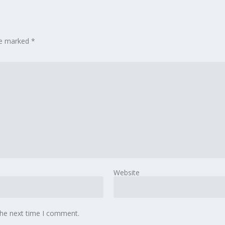
are marked
*
Website
the next time I comment.