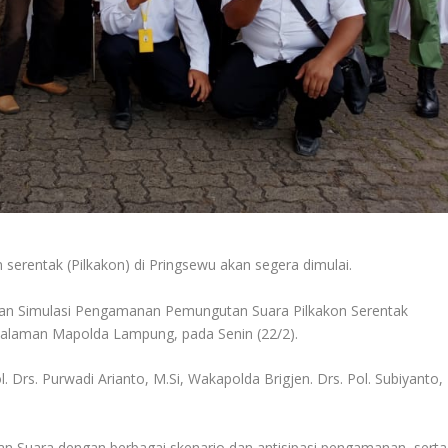
erentak (Pilkakon) di Pringsewu akan segera dimulai.
n Simulasi Pengamanan Pemungutan Suara Pilkakon Serentak
halaman Mapolda Lampung, pada Senin (22/2).
l. Drs. Purwadi Arianto, M.Si, Wakapolda Brigjen. Drs. Pol. Subiyanto,
an Suara dengan berbagai skenario dan antisipasi pengamanan, serta