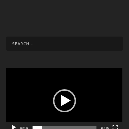
Video
Player
00:00
00:15