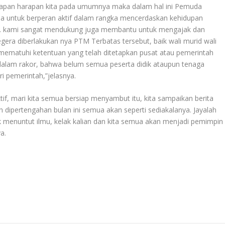
arapan harapan kita pada umumnya maka dalam hal ini Pemuda
a untuk berperan aktif dalam rangka mencerdaskan kehidupan
ni. kami sangat mendukung juga membantu untuk mengajak dan
era diberlakukan nya PTM Terbatas tersebut, baik wali murid wali
 mematuhi ketentuan yang telah ditetapkan pusat atau pemerintah
n dalam rakor, bahwa belum semua peserta didik ataupun tenaga
ari pemerintah,”jelasnya.
tif, mari kita semua bersiap menyambut itu, kita sampaikan berita
ah dipertengahan bulan ini semua akan seperti sediakalanya. Jayalah
k menuntut ilmu, kelak kalian dan kita semua akan menjadi pemimpin
a.