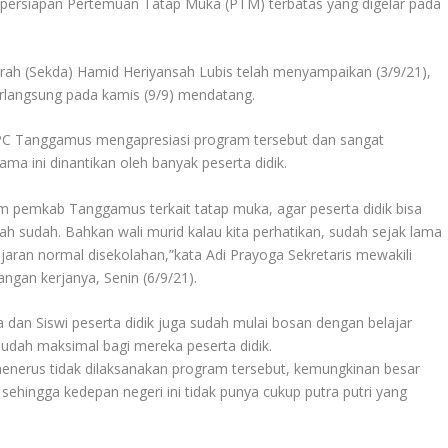
ersiapan Pertemuan Tatap Muka (PTM) terbatas yang digelar pada
erah (Sekda) Hamid Heriyansah Lubis telah menyampaikan (3/9/21),
erlangsung pada kamis (9/9) mendatang.
MPC Tanggamus mengapresiasi program tersebut dan sangat
a ini dinantikan oleh banyak peserta didik.
m pemkab Tanggamus terkait tatap muka, agar peserta didik bisa
sudah. Bahkan wali murid kalau kita perhatikan, sudah sejak lama
ran normal disekolahan,”kata Adi Prayoga Sekretaris mewakili
an kerjanya, Senin (6/9/21).
a dan Siswi peserta didik juga sudah mulai bosan dengan belajar
sudah maksimal bagi mereka peserta didik.
menerus tidak dilaksanakan program tersebut, kemungkinan besar
ingga kedepan negeri ini tidak punya cukup putra putri yang