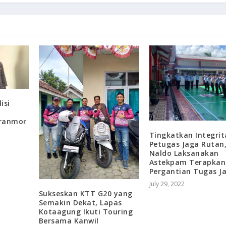
isi
uranmor
Tingkatkan Integrit
Petugas Jaga Rutan
Naldo Laksanakan
Astekpam Terapkan
Pergantian Tugas J
July 29, 2022
Sukseskan KTT G20 yang
Semakin Dekat, Lapas
Kotaagung Ikuti Touring
Bersama Kanwil