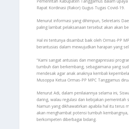
Pemerintah Kabupaten Tanggamus dalam upaya p
Rapat Kordinasi (Rakor) Gugus Tugas Covid-19.
Menurut informasi yang dihimpun, Sekretaris Da
paling lambat pelaksanaan tersebut akan akan b
Hal ini tentunya disambut baik oleh Ormas-PP 
berantusias dalam mewujudkan harapan yang selam
“Kami sangat antusias dan mengapresiasi progra
tumbuh dan berkembang, sebagaimana yang sudah 
mendesak agar anak anaknya kembali kepembelaja
Musoppa Ketua Ormas-PP MPC Tanggamus diruang
Menurut Adi, dalam penilaiannya selama ini, Sisw
daring, walau regulasi dan kebijakan pemerintah 
Namun yang dikhawatirkan apabila hal itu terus 
akan menghambat potensi tumbuh kembangnya, seh
berkompeten diberbagai bidang.