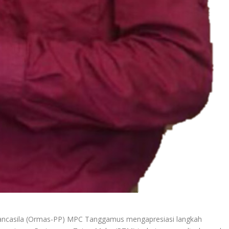
ancasila (Ormas-PP) MPC Tanggamus mengapresiasi langkah