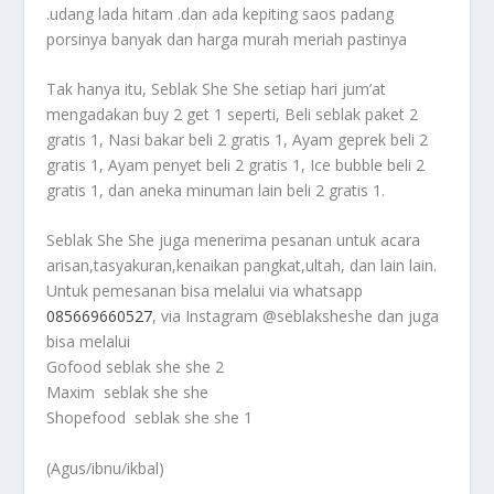
.udang lada hitam .dan ada kepiting saos padang
porsinya banyak dan harga murah meriah pastinya
Tak hanya itu, Seblak She She setiap hari jum’at
mengadakan buy 2 get 1 seperti, Beli seblak paket 2
gratis 1, Nasi bakar beli 2 gratis 1, Ayam geprek beli 2
gratis 1, Ayam penyet beli 2 gratis 1, Ice bubble beli 2
gratis 1, dan aneka minuman lain beli 2 gratis 1.
Seblak She She juga menerima pesanan untuk acara
arisan,tasyakuran,kenaikan pangkat,ultah, dan lain lain.
Untuk pemesanan bisa melalui via whatsapp
085669660527
, via Instagram @seblaksheshe dan juga
bisa melalui
Gofood seblak she she 2
Maxim seblak she she
Shopefood seblak she she 1
(Agus/ibnu/ikbal)