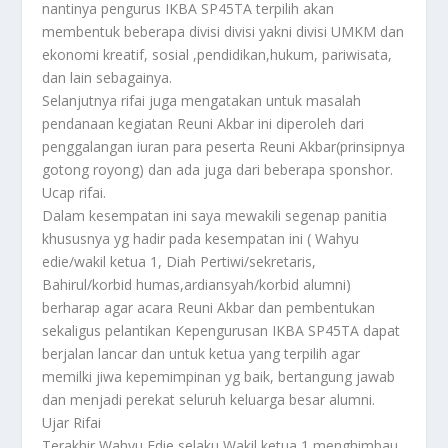
nantinya pengurus IKBA SP45TA terpilih akan
membentuk beberapa divisi divisi yakni divisi UMKM dan
ekonomi kreatif, sosial ,pendidikan,hukum, pariwisata,
dan lain sebagainya.
Selanjutnya rifai juga mengatakan untuk masalah
pendanaan kegiatan Reuni Akbar ini diperoleh dari
penggalangan iuran para peserta Reuni Akbar(prinsipnya
gotong royong) dan ada juga dari beberapa sponshor.
Ucap rifai.
Dalam kesempatan ini saya mewakili segenap panitia
khususnya yg hadir pada kesempatan ini ( Wahyu
edie/wakil ketua 1, Diah Pertiwi/sekretaris,
Bahirul/korbid humas,ardiansyah/korbid alumni)
berharap agar acara Reuni Akbar dan pembentukan
sekaligus pelantikan Kepengurusan IKBA SP45TA dapat
berjalan lancar dan untuk ketua yang terpilih agar
memilki jiwa kepemimpinan yg baik, bertangung jawab
dan menjadi perekat seluruh keluarga besar alumni.
Ujar Rifai
Terakhir Wahyu Edie selaku Wakil ketua 1 menghimbau