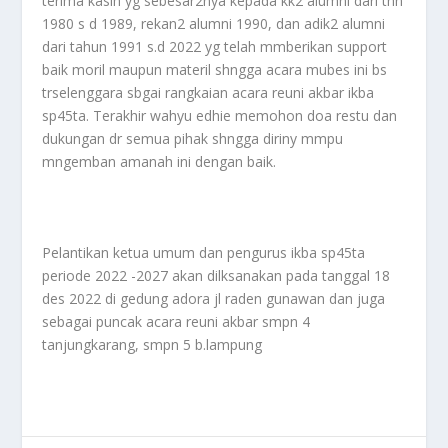
terima kasih yg sebesar2nya kepada kk2 alumni dari thn
1980 s d 1989, rekan2 alumni 1990, dan adik2 alumni
dari tahun 1991 s.d 2022 yg telah mmberikan support
baik moril maupun materil shngga acara mubes ini bs
trselenggara sbgai rangkaian acara reuni akbar ikba
sp45ta. Terakhir wahyu edhie memohon doa restu dan
dukungan dr semua pihak shngga diriny mmpu
mngemban amanah ini dengan baik.
Pelantikan ketua umum dan pengurus ikba sp45ta
periode 2022 -2027 akan dilksanakan pada tanggal 18
des 2022 di gedung adora jl raden gunawan dan juga
sebagai puncak acara reuni akbar smpn 4
tanjungkarang, smpn 5 b.lampung