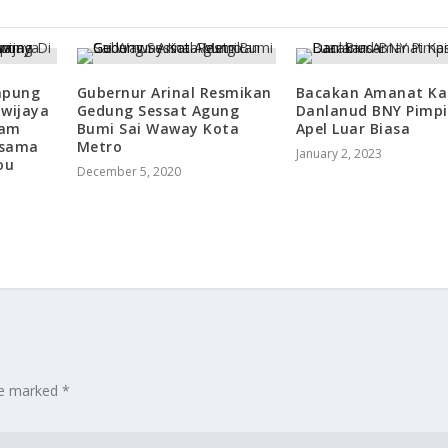
mpung
Gubernur Arinal Resmikan
Bacakan Amanat Ka
iwijaya
Gedung Sessat Agung
Danlanud BNY Pimp
lam
Bumi Sai Waway Kota
Apel Luar Biasa
rsama
Metro
January 2, 2023
ou
December 5, 2020
are marked
*