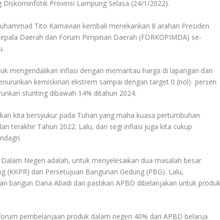
Diskominfotik Provinsi Lampung Selasa (24/1/2022).
Muhammad Tito Karnavian kembali menekankan 8 arahan Presiden
 Kepala Daerah dan Forum Pimpinan Daerah (FORKOPIMDA) se-
u.
ntuk mengendalikan inflasi dengan memantau harga di lapangan dan
menurunkan kemiskinan ekstrem sampai dengan target 0 (nol) persen
runkan stunting dibawah 14% ditahun 2024.
ikan kita bersyukur pada Tuhan yang maha kuasa pertumbuhan
an terakhir Tahun 2022. Lalu, dari segi inflasi juga kita cukup
ndagri.
i Dalam Negeri adalah, untuk menyelesaikan dua masalah besar
ng (KKPR) dan Persetujuan Bangunan Gedung (PBG). Lalu,
n bangun Dana Abadi dan pastikan APBD dibelanjakan untuk produk
forum pembelanjaan produk dalam negeri 40% dari APBD belanja