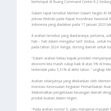
bertempat di Ruang Command Center lt.2 Gedung 
Dalam rapat tersebut Menteri Dalam Negeri RI 
Jokowi Widodo pada Rapat Koordinasi Nasional
Indonesia yang diadakan pada 17 Januari 2023 lal
8 arahan tersebut yang diantaranya, pertama, u
hati – hati dalam mengatur tarif. Kedua, untuk 
pada tahun 2024. Ketiga, dorong daerah untuk tu
“Dalam arahan beliau bapak presiden menyampa
ekonomi kita masih cukup baik di atas 5% di triwul
terkendali yaitu 5,51% di akhir tahun. ” ungkap Me
Arahan selanjutnya yang ditekankan oleh Menter
investasi Kesesuaian Kegiatan Pemanfaatan Rua
Maksimalkan pengelolaan keuangan daerah denga
produk buatan dalam negeri.
“Pada arahan nomor 5, yaitu mengenai masalah 