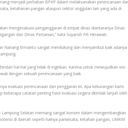
memang menjadi perhatian BPKP dalam melaksanakan perencanaan da
sata, ketahanan pangan ataupun sektor unggulan lain yang ada di
 akan mengevaluasi penganggaran di empat dinas diantaranya Dinas
gangan dan Dinas Pertanian,” kata Suyarsih Fifi Herawati.
atan Nanang Ermanto sangat mendukung dan menyambut baik adanya
 Lampung.
indari hal-hal yang tidak di inginkan. Karena untuk mewujudkan visi-
awali dengan sebuah perencanaan yang baik.
nya evaluasi perencanaan dan penggaran ini. Apa kekurangan kami
 beberapa catatan penting hasil evaluasi segera ditindak lanjuti oleh
kab Lampung Selatan memang sangat konsen dalam mengembangkan
ensi di daerah seperti halnya pariwisata, ketahan pangan, UMKM