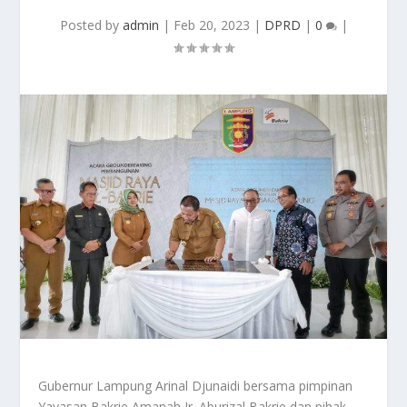
Posted by
admin
|
Feb 20, 2023
|
DPRD
|
0
|
Gubernur Lampung Arinal Djunaidi bersama pimpinan
Yayasan Bakrie Amanah Ir. Aburizal Bakrie dan pihak