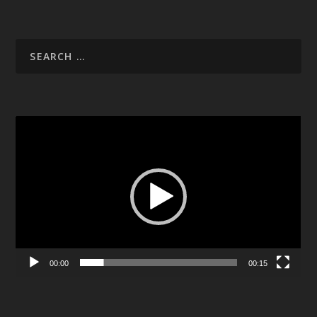
Video
Player
00:00
00:15