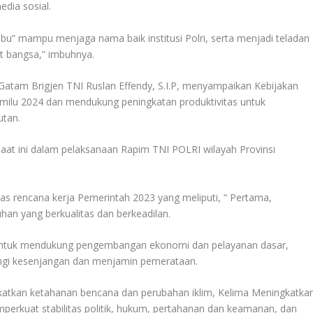
edia sosial.
abu” mampu menjaga nama baik institusi Polri, serta menjadi teladan
t bangsa,” imbuhnya.
atam Brigjen TNI Ruslan Effendy, S.I.P, menyampaikan Kebijakan
ilu 2024 dan mendukung peningkatan produktivitas untuk
utan.
aat ini dalam pelaksanaan Rapim TNI POLRI wilayah Provinsi
as rencana kerja Pemerintah 2023 yang meliputi, “ Pertama,
n yang berkualitas dan berkeadilan.
untuk mendukung pengembangan ekonomi dan pelayanan dasar,
gi kesenjangan dan menjamin pemerataan.
atkan ketahanan bencana dan perubahan iklim, Kelima Meningkatka
erkuat stabilitas politik, hukum, pertahanan dan keamanan, dan