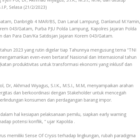
I.P, Selasa (21/2/2023)
/Gatam, Danbrigib 4 MAR/BS, Dan Lanal Lampung, Danlanud M.Yamin
rem 043/Gatam, Purba PJU Polda Lampung, Kapolres Jajaran Polda
 dan Para Dan/Ka Satdisjan Jajaran Korem 043/Gatam.
 tahun 2023 yang rutin digelar tiap Tahunnya mengusung tema “TNI
mengamankan even-even bertaraf Nasional dan Internasional tahun
tan produktivitas untuk transformasi ekonomi yang inklusif dan
l, Dr, Akhmad Wiyagus, S.I.K., M.S.I., M.M, menyampaikan arahan
nergitas dan berkoordinasi dengan Stakeholder untuk mencegah
 perlindungan konsumen dan perdagangan barang impor.
dalam hal kesiapan pelaksanaan pemilu, siapkan early warning
adap potensi konflik, “ ujar Kapolda .
rus memiliki Sense Of Crysis terhadap lingkungan, rubah paradigma