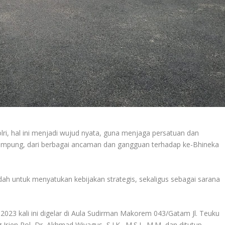
i, hal ini menjadi wujud nyata, guna menjaga persatuan dan
Lampung, dari berbagai ancaman dan gangguan terhadap ke-Bhineka
dah untuk menyatukan kebijakan strategis, sekaligus sebagai sarana
2023 kali ini digelar di Aula Sudirman Makorem 043/Gatam Jl. Teuku
en Pol, Dr, Akhmad Wiyagus, S.I.K., M.S.I., M.M, dan ditutup