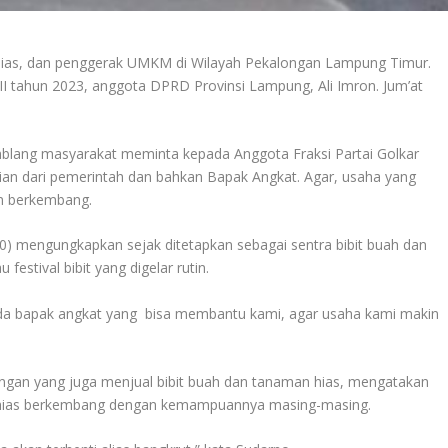
n hias, dan penggerak UMKM di Wilayah Pekalongan Lampung Timur.
II tahun 2023, anggota DPRD Provinsi Lampung, Ali Imron. Jum’at
amblang masyarakat meminta kepada Anggota Fraksi Partai Golkar
an dari pemerintah dan bahkan Bapak Angkat. Agar, usaha yang
an berkembang.
60) mengungkapkan sejak ditetapkan sebagai sentra bibit buah dan
estival bibit yang digelar rutin.
a ada bapak angkat yang bisa membantu kami, agar usaha kami makin
ngan yang juga menjual bibit buah dan tanaman hias, mengatakan
an hias berkembang dengan kemampuannya masing-masing.