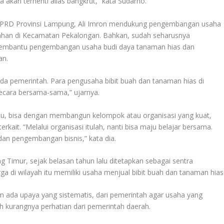
akan terhenti alias bangkrut,” kata Sudarno.
 DPRD Provinsi Lampung, Ali Imron mendukung pengembangan usaha
ahan di Kecamatan Pekalongan. Bahkan, sudah seharusnya
embantu pengembangan usaha budi daya tanaman hias dan
an.
pada pemerintah. Para pengusaha bibit buah dan tanaman hias di
cara bersama-sama,” ujarnya.
ar itu, bisa dengan membangun kelompok atau organisasi yang kuat,
rkait. “Melalui organisasi itulah, nanti bisa maju belajar bersama.
dan pengembangan bisnis,” kata dia.
Timur, sejak belasan tahun lalu ditetapkan sebagai sentra
a di wilayah itu memiliki usaha menjual bibit buah dan tanaman hias
m ada upaya yang sistematis, dari pemerintah agar usaha yang
h kurangnya perhatian dari pemerintah daerah.