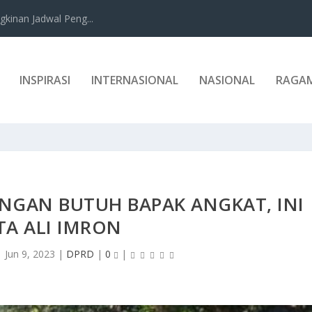
kinan Jadwal Peng...
INSPIRASI
INTERNASIONAL
NASIONAL
RAGA
ONGAN BUTUH BAPAK ANGKAT, INI
TA ALI IMRON
|
Jun 9, 2023
|
DPRD
|
0
|