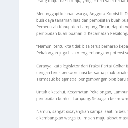
“Yang maju makin maju, yang lemah ya lama-lama 
Menanggapi keluhan warga, Anggota Komisi III
budi daya tanaman hias dan pembibitan buah-bu
Pemerintah Kabupaten Lampung Timur, dapat m
pembibitan buah-buahan di Kecamatan Pekalong
“Namun, tentu kita tidak bisa terus berharap ke
Pekalongan juga bisa mengembangkan potensi se
Caranya, kata legislator dari Fraksi Partai Golk
dengan terus berkoordinasi bersama pihak-pihak te
Termasuk belajar soal pengembangan bibit baru 
Untuk diketahui, Kecamatan Pekalongan, Lampung 
pembibitan buah di Lampung. Sebagian besar warg
Namun, sangat disayangkan sampai saat ini belu
dikembangkan warga itu, makin maju akibat masi