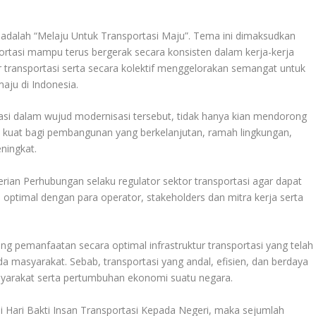
 adalah “Melaju Untuk Transportasi Maju”. Tema ini dimaksudkan
rtasi mampu terus bergerak secara konsisten dalam kerja-kerja
r transportasi serta secara kolektif menggelorakan semangat untuk
ju di Indonesia.
asi dalam wujud modernisasi tersebut, tidak hanya kian mendorong
i kuat bagi pembangunan yang berkelanjutan, ramah lingkungan,
ningkat.
ian Perhubungan selaku regulator sektor transportasi agar dapat
 optimal dengan para operator, stakeholders dan mitra kerja serta
g pemanfaatan secara optimal infrastruktur transportasi yang telah
a masyarakat. Sebab, transportasi yang andal, efisien, dan berdaya
asyarakat serta pertumbuhan ekonomi suatu negara.
 Hari Bakti Insan Transportasi Kepada Negeri, maka sejumlah