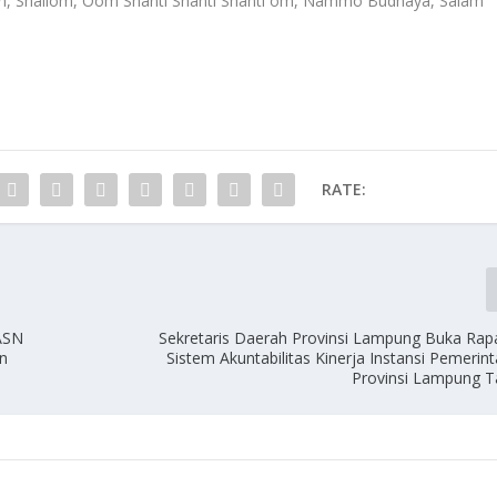
h, Shallom, Oom Shanti Shanti Shanti om, Nammo Budhaya, Salam
RATE:
ASN
Sekretaris Daerah Provinsi Lampung Buka Rapa
n
Sistem Akuntabilitas Kinerja Instansi Pemerin
Provinsi Lampung 