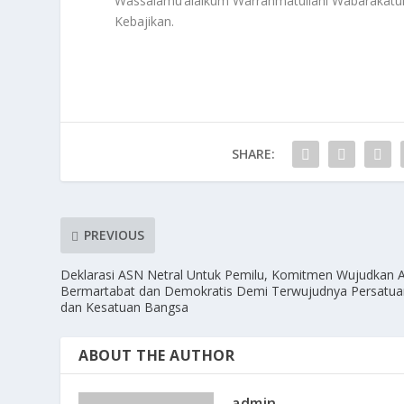
Wassalamu’alaikum Warrahmatullahi Wabarakatu
Kebajikan.
SHARE:
PREVIOUS
Deklarasi ASN Netral Untuk Pemilu, Komitmen Wujudkan 
Bermartabat dan Demokratis Demi Terwujudnya Persatua
dan Kesatuan Bangsa
ABOUT THE AUTHOR
admin