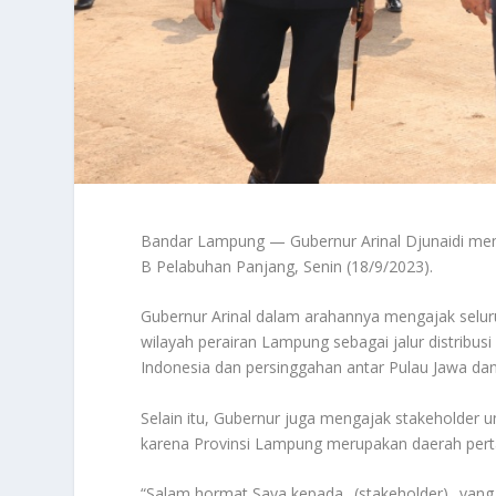
Bandar Lampung — Gubernur Arinal Djunaidi men
B Pelabuhan Panjang, Senin (18/9/2023).
Gubernur Arinal dalam arahannya mengajak seluru
wilayah perairan Lampung sebagai jalur distrib
Indonesia dan persinggahan antar Pulau Jawa da
Selain itu, Gubernur juga mengajak stakeholder
karena Provinsi Lampung merupakan daerah perta
“Salam hormat Saya kepada _(stakeholder)_ yang 