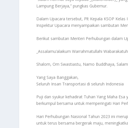
Lampung Berjaya,” pungkas Gubernur.
Dalam Upacara tersebut, Plt Kepala KSOP Kelas I
Inspektur Upacara menyampaikan sambutan Ment
Berikut sambutan Menteri Perhubungan dalam Up
_Assalamu’alaikum Warrahmatullahi Wabarakatuh
Shalom, Om Swastiastu, Namo Buddhaya, Salam K
Yang Saya Banggakan,
Seluruh Insan Transportasi di seluruh Indonesia
Puji dan syukur kehadirat Tuhan Yang Maha Esa 
berkumpul bersama untuk memperingati Hari Per
Hari Perhubungan Nasional Tahun 2023 ini merup
untuk terus bersama bergerak maju, meningkatkan