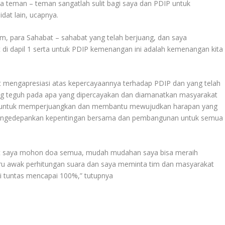
 teman – teman sangatlah sulit bagi saya dan PDIP untuk
dat lain, ucapnya.
m, para Sahabat – sahabat yang telah berjuang, dan saya
i dapil 1 serta untuk PDIP kemenangan ini adalah kemenangan kita
at mengapresiasi atas kepercayaannya terhadap PDIP dan yang telah
ang teguh pada apa yang dipercayakan dan diamanatkan masyarakat
at untuk memperjuangkan dan membantu mewujudkan harapan yang
u mengedepankan kepentingan bersama dan pembangunan untuk semua
at saya mohon doa semua, mudah mudahan saya bisa meraih
 baru awak perhitungan suara dan saya meminta tim dan masyarakat
i tuntas mencapai 100%,” tutupnya