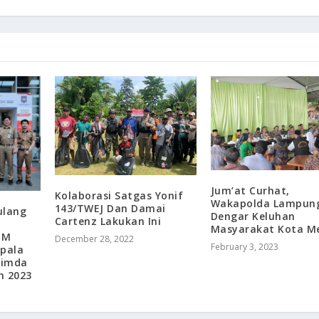
Jum’at Curhat,
Kolaborasi Satgas Yonif
Wakapolda Lampun
143/TWEJ Dan Damai
ulang
Dengar Keluhan
Cartenz Lakukan Ini
Masyarakat Kota M
MM
December 28, 2022
February 3, 2023
epala
pimda
n 2023