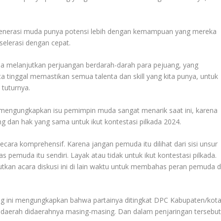
at generasi muda punya potensi lebih dengan kemampuan yang mereka
elerasi dengan cepat.
a melanjutkan perjuangan berdarah-darah para pejuang, yang
ta tinggal memastikan semua talenta dan skill yang kita punya, untuk
tuturnya.
engungkapkan isu pemimpin muda sangat menarik saat ini, karena
 dan hak yang sama untuk ikut kontestasi pilkada 2024.
ra komprehensif. Karena jangan pemuda itu dilihat dari sisi unsur
itas pemuda itu sendiri. Layak atau tidak untuk ikut kontestasi pilkada.
jutkan acara diskusi ini di lain waktu untuk membahas peran pemuda d
ung ini mengungkapkan bahwa partainya ditingkat DPC Kabupaten/kot
daerah didaerahnya masing-masing. Dan dalam penjaringan tersebut