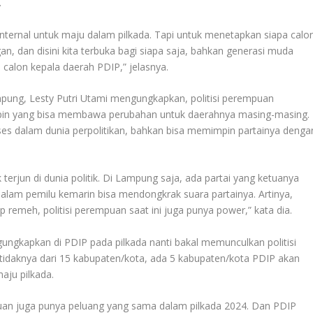
.
internal untuk maju dalam pilkada. Tapi untuk menetapkan siapa calo
an, dan disini kita terbuka bagi siapa saja, bahkan generasi muda
 calon kepala daerah PDIP,” jelasnya.
pung, Lesty Putri Utami mengungkapkan, politisi perempuan
in yang bisa membawa perubahan untuk daerahnya masing-masing.
s dalam dunia perpolitikan, bahkan bisa memimpin partainya denga
terjun di dunia politik. Di Lampung saja, ada partai yang ketuanya
dalam pemilu kemarin bisa mendongkrak suara partainya. Artinya,
ap remeh, politisi perempuan saat ini juga punya power,” kata dia.
ungkapkan di PDIP pada pilkada nanti bakal memunculkan politisi
etidaknya dari 15 kabupaten/kota, ada 5 kabupaten/kota PDIP akan
ju pilkada.
rempuan juga punya peluang yang sama dalam pilkada 2024. Dan PDIP