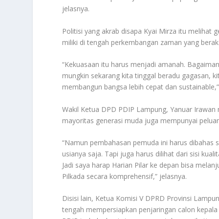
jelasnya.
Politisi yang akrab disapa Kyai Mirza itu melih
miliki di tengah perkembangan zaman yang beraks
“Kekuasaan itu harus menjadi amanah. Bagaiman
mungkin sekarang kita tinggal beradu gagasan, ki
membangun bangsa lebih cepat dan sustainable,” 
Wakil Ketua DPD PDIP Lampung, Yanuar Irawan m
mayoritas generasi muda juga mempunyai peluang
“Namun pembahasan pemuda ini harus dibahas seca
usianya saja. Tapi juga harus dilihat dari sisi kual
Jadi saya harap Harian Pilar ke depan bisa melan
Pilkada secara komprehensif,” jelasnya.
Disisi lain, Ketua Komisi V DPRD Provinsi Lamp
tengah mempersiapkan penjaringan calon kepala 