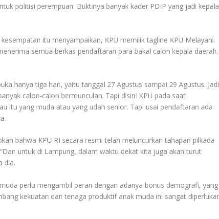
untuk politisi perempuan. Buktinya banyak kader PDIP yang jadi kepal
 kesempatan itu menyampaikan, KPU memilik tagline KPU Melayani.
l menerima semua berkas pendaftaran para bakal calon kepala daerah.
buka hanya tiga hari, yaitu tanggal 27 Agustus sampai 29 Agustus. Jad
, banyak calon-calon bermunculan. Tapi disini KPU pada saat
 itu yang muda atau yang udah senior. Tapi usai pendaftaran ada
a.
kan bahwa KPU RI secara resmi telah meluncurkan tahapan pilkada
 “Dan untuk di Lampung, dalam waktu dekat kita juga akan turut
 dia.
 muda perlu mengambil peran dengan adanya bonus demografi, yang
ombang kekuatan dari tenaga produktif anak muda ini sangat diperluka