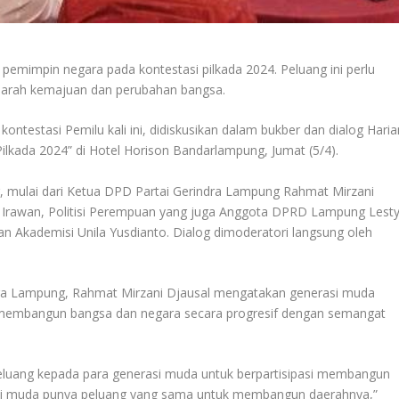
pemimpin negara pada kontestasi pilkada 2024. Peluang ini perlu
 arah kemajuan dan perubahan bangsa.
ntestasi Pemilu kali ini, didiskusikan dalam bukber dan dialog Haria
Pilkada 2024” di Hotel Horison Bandarlampung, Jumat (5/4).
, mulai dari Ketua DPD Partai Gerindra Lampung Rahmat Mirzani
 Irawan, Politisi Perempuan yang juga Anggota DPRD Lampung Lest
n Akademisi Unila Yusdianto. Dialog dimoderatori langsung oleh
dra Lampung, Rahmat Mirzani Djausal mengatakan generasi muda
k membangun bangsa dan negara secara progresif dengan semangat
 peluang kepada para generasi muda untuk berpartisipasi membangun
nerasi muda punya peluang yang sama untuk membangun daerahnya,”