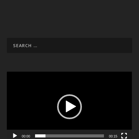
Video
Player
00:00
00:15