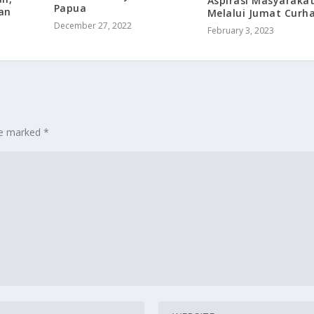
Aspirasi Masyaraka
Papua
an
Melalui Jumat Curh
December 27, 2022
February 3, 2023
are marked
*