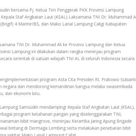
din bersama Pj. Ketua Tim Penggerak PKK Provinsi Lampung
 Kepala Staf Angkatan Laut (KSAL) Laksamana TNI Dr. Muhammad Al
 (Brigif) 4 Marinir/BS, dan Mako Lanal Lampung Caligi Kabupaten
ksamana TNI Dr. Muhammad Ali ke Provinsi Lampung dan Ketua
ovinsi Lampung ini dilakukan dalam rangka meninjau program
cara serentak di satuan wilayah TNI AL di seluruh Indonesia secara
pengimplementasian program Asta Cita Presiden RI, Prabowo Subiant
 negara dan mendorong kemandirian bangsa melalui swasembada
au, dan ekonomi biru.
 Lampung Samsudin mendampingi Kepala Staf Angkatan Laut (KSAL),
bagai program ketahanan pangan yang diselenggarakan TNI,
nanaman bibit mangrove, meninjau Keramba Jaring Apung Brigade
wal bintang di Dermaga Lembing serta melakukan penebaran bibit
 area sekitar Mako Lanal Lampung Caligi.