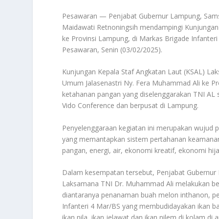
Pesawaran — Penjabat Gubernur Lampung, Samsu
Maidawati Retnoningsih mendampingi Kunjungan
ke Provinsi Lampung, di Markas Brigade Infanteri
Pesawaran, Senin (03/02/2025).
Kunjungan Kepala Staf Angkatan Laut (KSAL) La
Umum Jalasenastri Ny. Fera Muhammad Ali ke Pr
ketahanan pangan yang diselenggarakan TNI AL se
Vido Conference dan berpusat di Lampung.
Penyelenggaraan kegiatan ini merupakan wujud 
yang memantapkan sistem pertahanan keamanan
pangan, energi, air, ekonomi kreatif, ekonomi hij
Dalam kesempatan tersebut, Penjabat Gubernur
Laksamana TNI Dr. Muhammad Ali melakukan ber
diantaranya penanaman buah melon inthanon, pe
Infanteri 4 Mar/BS yang membudidayakan ikan ba
ikan nila, ikan jelawat dan ikan nilem di kolam di