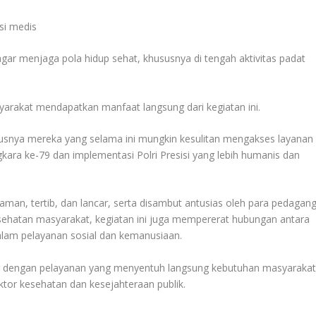
si medis
ar menjaga pola hidup sehat, khususnya di tengah aktivitas padat
arakat mendapatkan manfaat langsung dari kegiatan ini.
susnya mereka yang selama ini mungkin kesulitan mengakses layanan
kara ke-79 dan implementasi Polri Presisi yang lebih humanis dan
aman, tertib, dan lancar, serta disambut antusias oleh para pedagan
esehatan masyarakat, kegiatan ini juga mempererat hubungan antara
alam pelayanan sosial dan kemanusiaan.
r dengan pelayanan yang menyentuh langsung kebutuhan masyarakat
ektor kesehatan dan kesejahteraan publik.