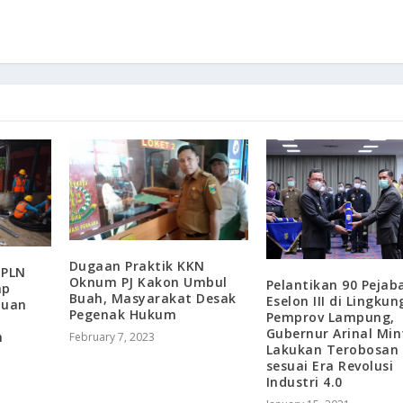
Dugaan Praktik KKN
 PLN
Oknum PJ Kakon Umbul
Pelantikan 90 Pejab
ap
Buah, Masyarakat Desak
Eselon III di Lingku
buan
Pegenak Hukum
Pemprov Lampung,
Gubernur Arinal Min
n
February 7, 2023
Lakukan Terobosan
sesuai Era Revolusi
Industri 4.0