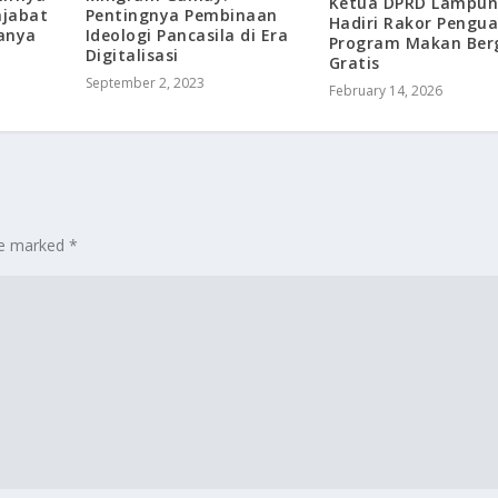
Ketua DPRD Lampu
njabat
Pentingnya Pembinaan
Hadiri Rakor Pengu
anya
Ideologi Pancasila di Era
Program Makan Berg
Digitalisasi
Gratis
September 2, 2023
February 14, 2026
are marked
*