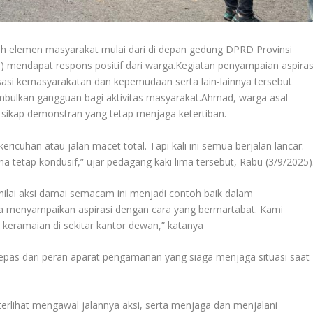
lah elemen masyarakat mulai dari di depan gedung DPRD Provinsi
mendapat respons positif dari warga.Kegiatan penyampaian aspiras
sasi kemasyarakatan dan kepemudaan serta lain-lainnya tersebut
mbulkan gangguan bagi aktivitas masyarakat.Ahmad, warga asal
sikap demonstran yang tetap menjaga ketertiban.
ricuhan atau jalan macet total. Tapi kali ini semua berjalan lancar.
a tetap kondusif,” ujar pedagang kaki lima tersebut, Rabu (3/9/2025)
enilai aksi damai semacam ini menjadi contoh baik dalam
menyampaikan aspirasi dengan cara yang bermartabat. Kami
keramaian di sekitar kantor dewan,” katanya
dak lepas dari peran aparat pengamanan yang siaga menjaga situasi saat
terlihat mengawal jalannya aksi, serta menjaga dan menjalani