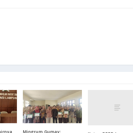
irnya
Mingrum Gumay: