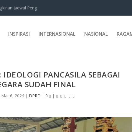
kinan Jadwal Peng...
INSPIRASI
INTERNASIONAL
NASIONAL
RAGA
: IDEOLOGI PANCASILA SEBAGAI
EGARA SUDAH FINAL
|
Mar 6, 2024
|
DPRD
|
0
|