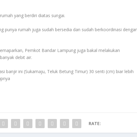
umah yang berdiri diatas sungai.
ng punya rumah juga sudah bersedia dan sudah berkoordinasi denga
 memaparkan, Pemkot Bandar Lampung juga bakal melakukan
anyak debit air.
asi banjir ini (Sukamaju, Teluk Betung Timur) 30 senti (cm) biar lebih
tupnya
RATE: