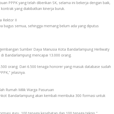
buan PPPK yang telah diberikan SK, selama ini bekerja dengan baik,
ontrak yang diakibatkan kinerja buruk.
a Rektor II
janya bagus semua, sehingga memang belum ada yang diputus
gembangan Sumber Daya Manusia Kota Bandarlampung Herliwaty
r di Bandarlampung mencapai 13.000 orang.
.500 orang. Dari 6.500 tenaga honorer yang masuk database sudah
PPPK,” jelasnya.
dah Rumah Milik Warga Pasuruan
mkot Bandarlampung akan kembali membuka 300 formasi untuk
formasi guru, 100 tenaga kesehatan dan 100 tenaga teknis,”