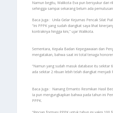
Namun begitu, Walikota Eva pun bersyukur dari ri
sehingga sampai sekarang belum ada pemutusan k
Baca Juga :
Unila Gelar Kejurnas Pencak Silat Pial
“Ini PPPK yang sudah diangkat saya lihat kiner
kontraknya hingga kini,” ujar Walikota.
Sementara, Kepala Badan Kepegawaian dan Pen
mengatakan, bahwa saat ini total tenaga honore
“Namun yang sudah masuk database itu sekitar 6
ada sekitar 2 ribuan lebih telah diangkat menjadi 
Baca Juga :
Nanang Ermanto Resmikan Hasil Be
Ia pun mengungkapkan bahwa pada tahun ini Pe
PPPK.
“Rincian formasi PPPK untuk tahun ini yakni 100 